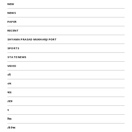
NEW
NEWS
PAPER
RECENT
SHYAMA PRASAD MUKHARJI PORT
SPORTS
STATE NEWS
VIDEO
এই
এবং
করে
থেকে
ধ
নিয়ে
নৌ ঔষধ