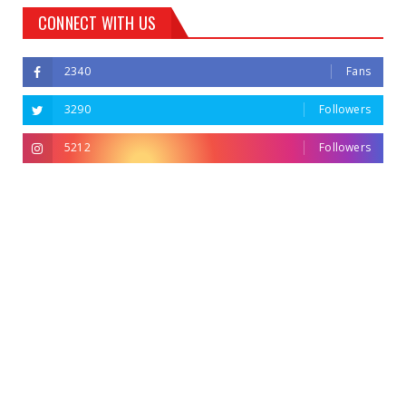
CONNECT WITH US
2340
Fans
3290
Followers
5212
Followers