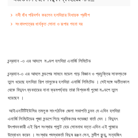
নদী বাঁধ পরিদর্শন করলেন হলদিয়ার বিধায়ক প্রদীপ
সংবাদপত্রের ধার্যকৃত সোনা ও রূপার গহনা দর
চন্দ্রযান -৩ এর আদলে মণ্ডপ হলদিয়া এনার্জি লিমিটেড
চন্দ্রযান-৩ এর আদলে মন্ডপের সামনে মডেল গড়ে‌ বিজ্ঞান ও প্রযুক্তির সাফল্যকে
তুলে ধরেছে হলদিয়া শিল্প তালুকের হলদিয়া এনার্জি লিমিটেড । সেইসঙ্গে অতীতকাল
থেকে বিদ্যুৎ ব্যবহারের নানা ক্রমপর্য্যায় তারা বিশ্বকর্মা পুজো মণ্ডপে তুলে
ধরেছেন ।
আইএনটিটিইউসির তমলুক সাংগঠনিক জেলা সভাপতি চন্দন দে এদিন হলদিয়া
এনার্জি লিমিটেডের পূজা মন্ডপে গিয়ে শ্রমিকদের শুভেচ্ছা বার্তা দেন । বিদ্যুৎ
উৎপাদনকারী এই শিল্প সংস্থার প্লান্ট হেড সোমনাথ দত্ত এদিন এই পুজোর
উদ্বোধন করেন । সংস্থার পদস্থকর্তা বিদুষ রঞ্জন সেন, সন্দীপ কুন্ডু, সত্যজিৎ