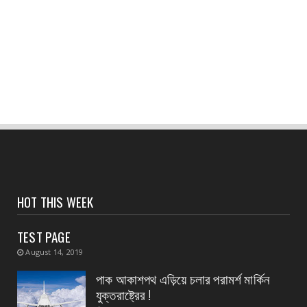
অদক্ষ কায়িক শ্রমের জন্য পশ্চিমবঙ্গ রাজ্যের ক্ষেত্রে
প্রযোজ্...
August 04, 2026
CONTACT
নদী বাঁধ পরিদর্শন করলেন হলদিয়ার বিধায়ক প্রদীপ
August 04, 2026
CONTACT
সংবাদপত্রের ধার্যকৃত সোনা ও রূপার গহনা দর
August 04, 2026
CONTACT
HOT THIS WEEK
স্বাস্থ্য মন্ত্রীর নির্দেশে জেলার ২৮ টি ডায়াগনস্টিক
সেন্টার...
TEST PAGE
August 04, 2026
August 14, 2019
CONTACT
পাক আকাশপথ এড়িয়ে চলার পরামর্শ মার্কিন
বাংলাদেশ থেকে ভারতে পাচার হওয়া ১০ নারী-শিশু উদ্ধার
যুক্তরাষ্ট্রের !