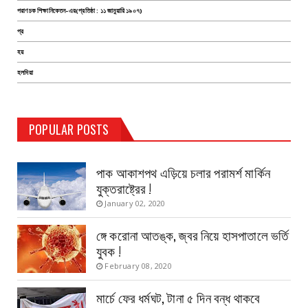
পরাণচক শিক্ষানিকেতন-এর(প্রতিষ্ঠা : ১১ জানুয়ারি ১৯০৭)
প্র
হয়
হলদিয়া
TEST PAGE
POPULAR POSTS
Haldia Bandar
August 14, 2019
পাক আকাশপথ এড়িয়ে চলার পরামর্শ মার্কিন
যুক্তরাষ্ট্রের !
January 02, 2020
ঙ্গে করোনা আতঙ্ক, জ্বর নিয়ে হাসপাতালে ভর্তি
যুবক !
February 08, 2020
মার্চে ফের ধর্মঘট, টানা ৫ দিন বন্ধ থাকবে