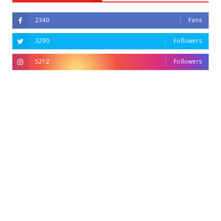
2340
Fans
3290
Followers
5212
Followers