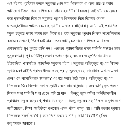
এই ঘটনার প্রতিবাদ করলে স্কুলের খোদ সহ-শিক্ষককে বেধড়ক মারধর করার
অভিযোগ উঠলো প্রধান শিক্ষক ও তাঁর সহধর্মিণীর বিরুদ্ধে। এই ঘটনাকে কেন্দ্র
করে বৃহস্পতিবার বিকেলে স্কুলের প্রধান শিক্ষককে ঘিরে বিক্ষোভ দেখাল
ছাত্রছাত্রীদের অভিভাবক-সহ স্থানীয় এলাকার বাসিন্দারা। এদিন এই প্রাথমিক
স্কুল চত্বরে দফায় দফায় চলে বিক্ষোভ। তবে স্কুলের প্রধান শিক্ষক সাংবাদিকদের
ক্যামের দেখলেই ভিষণ চটে যান। তবে অভিযুক্ত প্রধান শিক্ষক এ বিষয়ে
কোনভাবেই মুখ খুলতে রাজি নন। এরপরে গ্রামবাসীদের ডাকা সালিশি সভায়ও চলে
তুমুলঝগড়া। পূর্ব মেদিনীপুর জেলার ভগবানপুর ২ ব্লকের ও ভূপতিনগর থানার
ইটাবেড়িয়া খালসাইড প্রাথমিক স্কুলের ঘটনা। স্কুলের অভিযুক্ত প্রধান শিক্ষক
ভূপতি চরণ মাইতি গ্রামবাসীদের কাছে প্রশ্ন তুলছেন যে, সাংবাদিক এখানে এলো
কেন? কে সাংবাদিককে ডাকলো? এরপরে সবাই উঠে পড়ে। অভিযুক্ত প্রধান
শিক্ষককে ঘিরে বিক্ষোভ দেখাল স্থানীয় এলাকার বাসিন্দারা। তবে অভিযুক্ত প্রধান
শিক্ষক সভা সালিসি সভা ছেড়ে পালিয়ে যান। কিন্তু গ্রামবাসীরা অর্নিদিষ্টকালীন
প্রাথমিক স্কুল বন্ধের হুঁশিয়ারি দিয়েছেন। কিন্তু স্কুলের সহ-শিক্ষক অনুপম জানা
জানিয়েছেন, শিক্ষা প্রতিষ্ঠানে কখনোই এমন ঘটনা কাম্য নয়। অমি বহুবার প্রধান
শিক্ষককে সতর্ক করেছি। তবে তিনি শুধরে যাননি। আমি বিষয়টি উর্ধ্বতন
কতৃপক্ষকে জানাবো।