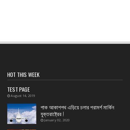
CONTACT
৫ ই আগস্ট শিবদাস ঘোষের ৫১তম স্মরণ দিবস জেলা জুড়ে
উদযাপন
August 05, 2026
CONTACT
ভগবানপুর এক ব্লকের গুড়গ্রাম গ্রাম পঞ্চায়েত গেল
বিজেপির দখল...
August 05, 2026
CONTACT
HOT THIS WEEK
তুমি তোমার সবচেয়ে কাছের ৫ জনের গড়— আশিস
কুমার পণ্ডা
TEST PAGE
August 04, 2026
August 14, 2019
CONTACT
পাক আকাশপথ এড়িয়ে চলার পরামর্শ মার্কিন
অদক্ষ কায়িক শ্রমের জন্য পশ্চিমবঙ্গ রাজ্যের ক্ষেত্রে
যুক্তরাষ্ট্রের !
প্রযোজ্...
January 02, 2020
August 04, 2026