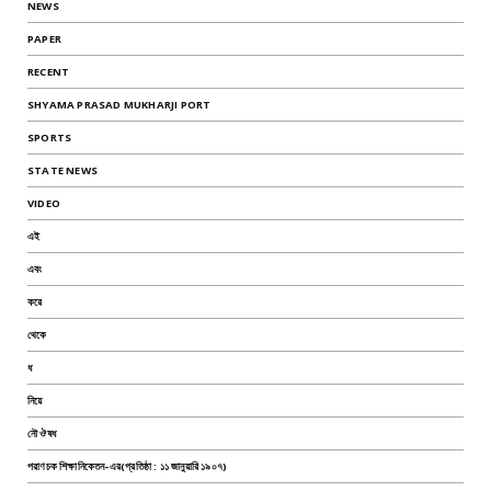
NEWS
PAPER
RECENT
SHYAMA PRASAD MUKHARJI PORT
SPORTS
STATE NEWS
VIDEO
এই
এবং
করে
থেকে
ধ
নিয়ে
নৌ ঔষধ
পরাণচক শিক্ষানিকেতন-এর(প্রতিষ্ঠা : ১১ জানুয়ারি ১৯০৭)