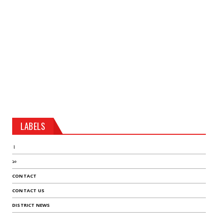
LABELS
।
১০
CONTACT
CONTACT US
DISTRICT NEWS