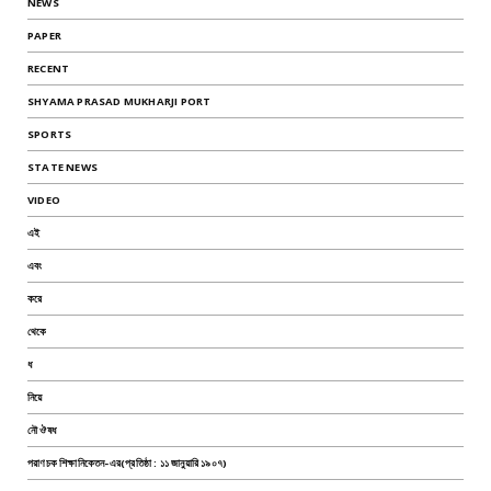
NEWS
PAPER
RECENT
SHYAMA PRASAD MUKHARJI PORT
SPORTS
STATE NEWS
VIDEO
এই
এবং
করে
থেকে
ধ
নিয়ে
নৌ ঔষধ
পরাণচক শিক্ষানিকেতন-এর(প্রতিষ্ঠা : ১১ জানুয়ারি ১৯০৭)