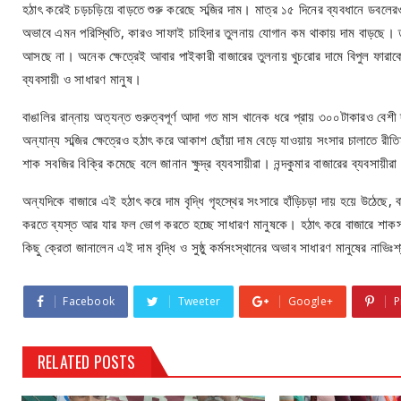
হঠাৎ করেই চড়চড়িয়ে বাড়তে শুরু করেছে সব্জির দাম। মাত্র ১৫ দিনের ব্যবধানে ডবলে
অভাবে এমন পরিস্থিতি, কারও সাফাই চাহিদার তুলনায় যোগান কম থাকায় দাম বাড়ছে। 
আসছে না। অনেক ক্ষেত্রেই আবার পাইকারী বাজারের তুলনায় খুচরোর দামে বিপুল ফারাক
ব্যবসায়ী ও সাধারণ মানুষ।
বাঙালির রান্নায় অত্যন্ত গুরুত্বপূর্ণ আদা গত মাস খানেক ধরে প্রায় ৩০০টাকারও বেশী
অন্যান্য সব্জির ক্ষেত্রেও হঠাৎ করে আকাশ ছোঁয়া দাম বেড়ে যাওয়ায় সংসার চালাতে র
শাক সবজির বিক্রি কমেছে বলে জানান ক্ষুদ্র ব্যবসায়ীরা। নন্দকুমার বাজারের ব্যবসায়ী
অন্যদিকে বাজারে এই হঠাৎ করে দাম বৃদ্ধি গৃহস্থের সংসারে হাঁড়িচড়া দায় হয়ে উঠেছ
করতে ব্যস্ত আর যার ফল ভোগ করতে হচ্ছে সাধারণ মানুষকে। হঠাৎ করে বাজারে শাকসবজি
কিছু ক্রেতা জানালেন এই দাম বৃদ্ধি ও সুষ্ঠু কর্মসংস্থানের অভাব সাধারণ মানুষের নাভি
Facebook
Tweeter
Google+
P
RELATED POSTS