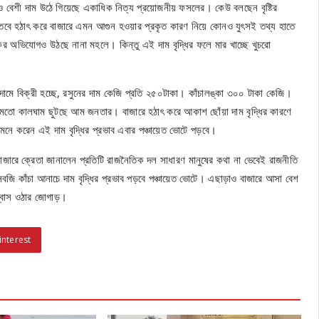
রও বেশী দাম উঠে গিয়েছে একাধিক নিত্য প্রয়োজনীয় ফসলের। কেউ বলছেন বৃষ্টির
তবে হঠাৎ করে বাজারে এমন আগুন হওয়ার প্রকৃত কারণ নিয়ে কোনও যুৎসই তথ্য হাতে
ের অভিযোগও উঠছে নানা মহলে। কিন্তু এই দাম বৃদ্ধির ফলে মার খাচ্ছে খুচরো
 দামে বিক্রী হচ্ছে, রসুনের দাম কেজি প্রতি ২৫০টাকা। কাঁচালঙ্কা ৩০০ টাকা কেজি।
ীতিমতো কালঘাম ছুটছে আম জনতার। বাজারে হঠাৎ করে আকাশ ছোঁয়া দাম বৃদ্ধির কারণে
রা মনে করেন এই দাম বৃদ্ধির প্রভাব এবার পঞ্চায়েত ভোটে পড়বে।
ে, বাজারে ক্রেতা জানালেন প্রতিটি রাজনৈতিক দল সাধারণ মানুষের কথা না ভেবেই রাজনীতি
 কাঁচা আনাচে দাম বৃদ্ধির প্রভাব পড়বে পঞ্চায়েত ভোটে। এছাড়াও বাজারে আসা বেশ
ঃশ্বাস ওঠার জোগাড়।
interest