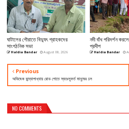
ঘাটালের গৌরাতে বিদ্যুৎ গ্রাহকদের
নদী বাঁধ পরিদর্শন করল
সাংগঠনিক সভা
প্রদীপ
Haldia Bandar
August 08, 2026
Haldia Bandar
Au
Previous
অভিষেক বন্দ্যোপাধ্যায় রোড শোতে স্বতঃস্ফূর্ত মানুষের ঢল
NO COMMENTS