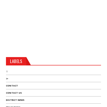
LABELS
।
১০
CONTACT
CONTACT US
DISTRICT NEWS