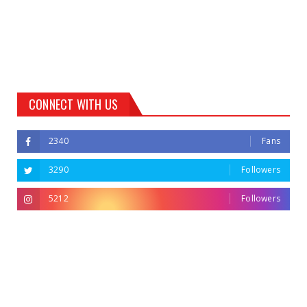
CONNECT WITH US
2340
Fans
3290
Followers
5212
Followers