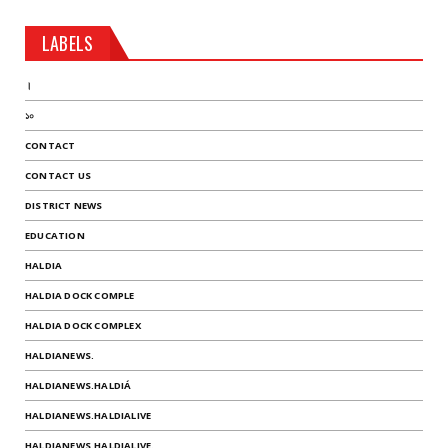
LABELS
।
১০
CONTACT
CONTACT US
DISTRICT NEWS
EDUCATION
HALDIA
HALDIA DOCK COMPLE
HALDIA DOCK COMPLEX
HALDIANEWS.
HALDIANEWS.HALDIÁ
HALDIANEWS.HALDIALIVE
HALDIANEWS.HALDIALIVE.