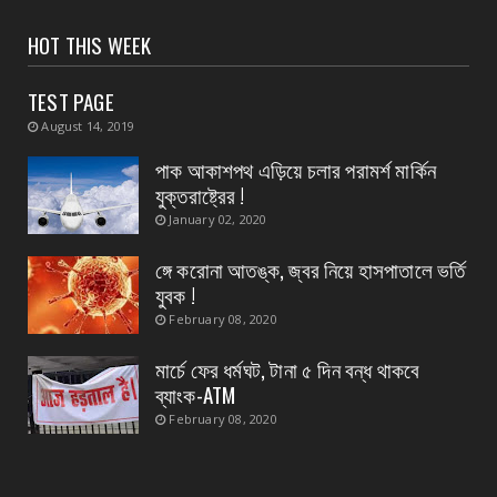
CONTACT
HOT THIS WEEK
স্বাস্থ্য মন্ত্রীর নির্দেশে জেলার ২৮ টি ডায়াগনস্টিক
সেন্টার...
TEST PAGE
August 04, 2026
August 14, 2019
CONTACT
পাক আকাশপথ এড়িয়ে চলার পরামর্শ মার্কিন
বাংলাদেশ থেকে ভারতে পাচার হওয়া ১০ নারী-শিশু উদ্ধার
যুক্তরাষ্ট্রের !
August 04, 2026
January 02, 2020
CONTACT
ঙ্গে করোনা আতঙ্ক, জ্বর নিয়ে হাসপাতালে ভর্তি
প্রধান এর পদত্যাগের ২৪ ঘন্টা কাটতে না কাটতেই
যুবক !
কুকড়াহাটি গ্রা...
February 08, 2020
August 04, 2026
মার্চে ফের ধর্মঘট, টানা ৫ দিন বন্ধ থাকবে
ব্যাংক-ATM
February 08, 2020