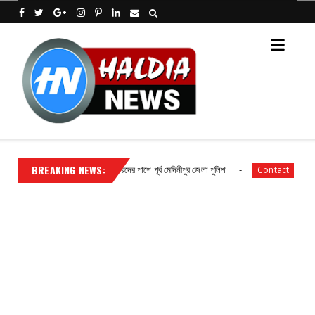
BREAKING NEWS:
চ্ছিন্ন জনসেবায় সিভিক ভলান্টিয়ারদের পাশে পূর্ব মেদিনীপুর জেলা পুলিশ
হলদিয়া রান
Contact