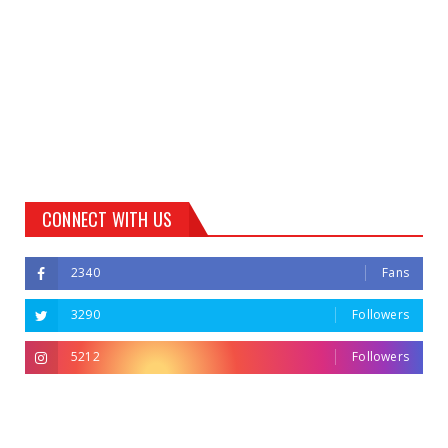
CONNECT WITH US
2340
Fans
3290
Followers
5212
Followers