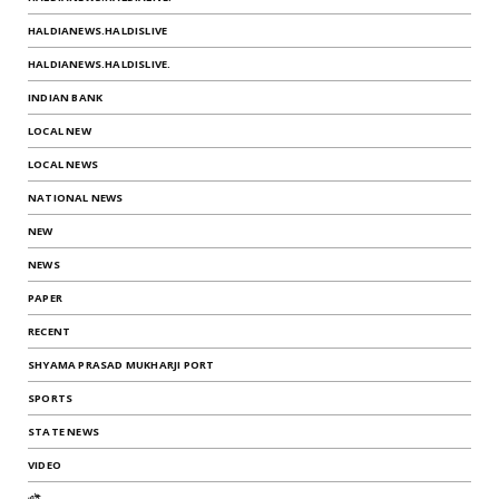
HALDIANEWS.HALDISLIVE
HALDIANEWS.HALDISLIVE.
INDIAN BANK
LOCAL NEW
LOCAL NEWS
NATIONAL NEWS
NEW
NEWS
PAPER
RECENT
SHYAMA PRASAD MUKHARJI PORT
SPORTS
STATE NEWS
VIDEO
এই