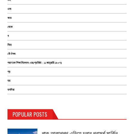
এবং
করে
থেকে
ধ
নিয়ে
নৌ ঔষধ
পরাণচক শিক্ষানিকেতন-এর(প্রতিষ্ঠা : ১১ জানুয়ারি ১৯০৭)
প্র
হয়
হলদিয়া
TEST PAGE
POPULAR POSTS
Haldia Bandar
August 14, 2019
পাক আকাশপথ এড়িয়ে চলার পরামর্শ মার্কিন