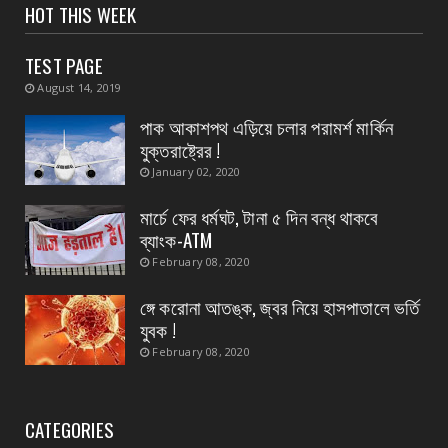
সংবাদপত্রের ধার্যকৃত সোনা ও রূপার গহনা দর:
HOT THIS WEEK
August 07, 2026
TEST PAGE
CONTACT
August 14, 2019
বিদ্যুৎপৃষ্ঠ হয়ে মহিলার মৃত্যু
পাক আকাশপথ এড়িয়ে চলার পরামর্শ মার্কিন
August 07, 2026
যুক্তরাষ্ট্রের !
CONTACT
January 02, 2020
নৈপুর গ্রাম পঞ্চায়েতে বিজেপির নতুন বোর্ড গঠন, প্রধান
পদে মদ...
মার্চে ফের ধর্মঘট, টানা ৫ দিন বন্ধ থাকবে
ব্যাংক-ATM
August 07, 2026
February 08, 2020
ঙ্গে করোনা আতঙ্ক, জ্বর নিয়ে হাসপাতালে ভর্তি
যুবক !
February 08, 2020
CATEGORIES