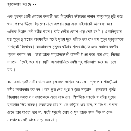
ব্রতকথায় রয়েছে --
এক গৃহস্থ রমণী লোভের বশবর্তী হয়ে নিত্যদিন ভাঁড়ারের নানান খাদ্যবস্তু চুরি করে
খায়, প্রশ্ন উঠলে বিড়ালের নামে অপবাদ দেয় এবং এইভাবেই আত্মরক্ষা করে।
এদিকে বিড়াল দেবী ষষ্ঠীর বাহন। তাই দেবীর কোপে পড়ে সেই রমণী। একাদিক্রমে
ছয় পুত্র জন্মানোর অব্যবহিত পরেই মৃত্যু মুখে পতিত হয়৷ তার ছয় পুত্র প্রকৃতপক্ষে
শাপভ্রষ্ট বিদ্যাধর। ক্রমান্বয়ে মৃত্যুর ঘটনায় শ্বশুরবাড়িতে এবং সমাজে রমণীর
প্রবল বদনাম হয়। তারা তাকে সন্তানভোজী রাক্ষসী ঠাওর করে৷ ধরে নেয়, নিজের
সন্তান নিজেই ধরে খায় বধূটি! আত্মগ্লানিতে রমণী গৃহ পরিত্যাগ করে বনে চলে
যায়।
বনে অজান্তেই দেবীর থানে এক বৃক্ষতলে আশ্রয় নেয় সে। গৃহে তার শাশুড়ী-মা
ষষ্ঠীর আরাধনায় রত হন। বনে জন্ম নেয় বধূর সপ্তম সন্তান। জন্মাতেই পূর্বের
বিদ্যাধর ভ্রাতারা নবজাতককে এসে ডাক দেয়, শিশুটিকে স্বর্গের যাবতীয় সুখের
হাতছানি দিয়ে ডাকে। নবজাতক তার মা-কে জড়িয়ে ধরে বলে, মা কিংবা বোনকে
ছেড়ে তার যাওয়া হবে না, যতই স্বর্গের ভোগ ও সুখ তাকে ডাক দিক না কেন!
নবজাতক সেই ডাকে সাড়া দেয় না।