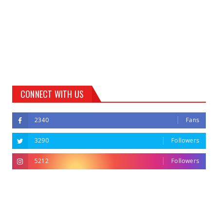
CONNECT WITH US
2340
Fans
3290
Followers
5212
Followers