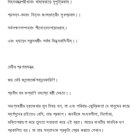
দিব্যবস্ত্রপরীধানাং বামক্রোড়ে সুপুত্রিকাম্।
প্রসন্ন-বদনাং নিত্যং জগদ্ধাত্রীং সুখপ্রদাম।।
সর্বলক্ষণসম্পন্নাং পীনোন্নতপয়োধরাম্।
এবং ধ্যায়েৎ স্কন্দষষ্ঠীং সর্বদা বিন্ধ্যবাসিনীম্।।
দেবীর প্রণামমন্ত্র:
জয় দেবি জগন্মাতর্জগদানন্দকারিণি।
প্রসীদ মম কল্যাণি নমস্তে ষষ্ঠী দেবতে।।
অরণ্যষষ্ঠীর ব্রতকথার মূল বিষয় হল, মা এবং পরিবার-কেন্দ্রিকতা যে মানুষের কাছে
স্বর্গসুখের চাইতেও বেশি, তার প্রকাশ। জননীকে সংযমশীলা, নির্লোভা,
ভক্তিপরায়ণা করে তুলতে সহায়তা করে এই ব্রত। মায়ের যাবতীয় মানবিক গুণ
প্রকাশিত হয়। মা তার সন্তানকে প্রকৃতি প্রেম করাতে শেখান।