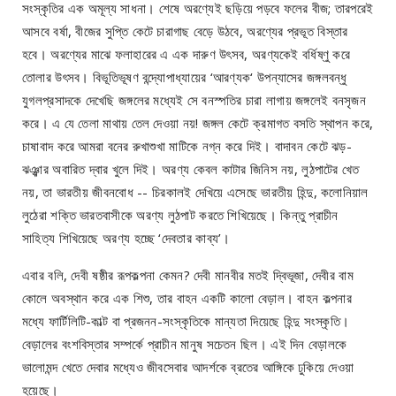
সংস্কৃতির এক অমূল্য সাধনা। শেষে অরণ্যেই ছড়িয়ে পড়বে ফলের বীজ; তারপরেই
আসবে বর্ষা, বীজের সুপ্তি কেটে চারাগাছ বেড়ে উঠবে, অরণ্যের প্রভূত বিস্তার
হবে। অরণ্যের মাঝে ফলাহারের এ এক দারুণ উৎসব, অরণ্যকেই বর্ধিষ্ণু করে
তোলার উৎসব। বিভূতিভূষণ বন্দ্যোপাধ্যায়ের ‘আরণ্যক‘ উপন্যাসের জঙ্গলবন্ধু
যুগলপ্রসাদকে দেখেছি জঙ্গলের মধ্যেই সে বনস্পতির চারা লাগায় জঙ্গলেই বনসৃজন
করে। এ যে তেলা মাথায় তেল দেওয়া নয়! জঙ্গল কেটে ক্রমাগত বসতি স্থাপন করে,
চাষাবাদ করে আমরা বনের রুখাশুখা মাটিকে নগ্ন করে দিই। বাদাবন কেটে ঝড়-
ঝঞ্ঝার অবারিত দ্বার খুলে দিই। অরণ্য কেবল কাটার জিনিস নয়, লুঠপাটের খেত
নয়, তা ভারতীয় জীবনবোধ -- চিরকালই দেখিয়ে এসেছে ভারতীয় হিন্দু, কলোনিয়াল
লুঠেরা শক্তি ভারতবাসীকে অরণ্য লুঠপাট করতে শিখিয়েছে। কিন্তু প্রাচীন
সাহিত্য শিখিয়েছে অরণ্য হচ্ছে ‘দেবতার কাব্য’।
এবার বলি, দেবী ষষ্ঠীর রূপকল্পনা কেমন? দেবী মানবীর মতই দ্বিভূজা, দেবীর বাম
কোলে অবস্থান করে এক শিশু, তার বাহন একটি কালো বেড়াল। বাহন কল্পনার
মধ্যে ফার্টিলিটি-কাল্ট বা প্রজনন-সংস্কৃতিকে মান্যতা দিয়েছে হিন্দু সংস্কৃতি।
বেড়ালের বংশবিস্তার সম্পর্কে প্রাচীন মানুষ সচেতন ছিল। এই দিন বেড়ালকে
ভালোমন্দ খেতে দেবার মধ্যেও জীবসেবার আদর্শকে ব্রতের আঙ্গিকে ঢুকিয়ে দেওয়া
হয়েছে।