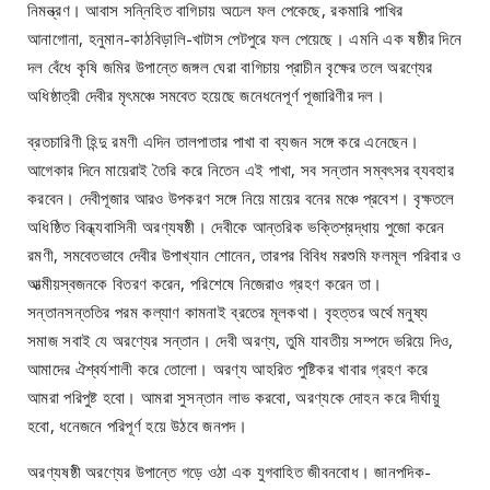
নিমন্ত্রণ। আবাস সন্নিহিত বাগিচায় অঢেল ফল পেকেছে, রকমারি পাখির
আনাগোনা, হনুমান-কাঠবিড়ালি-খাটাস পেটপুরে ফল পেয়েছে। এমনি এক ষষ্ঠীর দিনে
দল বেঁধে কৃষি জমির উপান্তে জঙ্গল ঘেরা বাগিচায় প্রাচীন বৃক্ষের তলে অরণ্যের
অধিষ্ঠাত্রী দেবীর মৃৎমঞ্চে সমবেত হয়েছে জনেধনেপূর্ণ পূজারিণীর দল।
ব্রতচারিণী হিন্দু রমণী এদিন তালপাতার পাখা বা ব্যজন সঙ্গে করে এনেছেন।
আগেকার দিনে মায়েরাই তৈরি করে নিতেন এই পাখা, সব সন্তান সম্বৎসর ব্যবহার
করবেন। দেবীপূজার আরও উপকরণ সঙ্গে নিয়ে মায়ের বনের মঞ্চে প্রবেশ। বৃক্ষতলে
অধিষ্ঠিত বিন্ধ্যবাসিনী অরণ্যষষ্ঠী। দেবীকে আন্তরিক ভক্তিশ্রদ্ধায় পুজো করেন
রমণী, সমবেতভাবে দেবীর উপাখ্যান শোনেন, তারপর বিবিধ মরশুমি ফলমূল পরিবার ও
আত্মীয়স্বজনকে বিতরণ করেন, পরিশেষে নিজেরাও গ্রহণ করেন তা।
সন্তানসন্ততির পরম কল্যাণ কামনাই ব্রতের মূলকথা। বৃহত্তর অর্থে মনুষ্য
সমাজ সবাই যে অরণ্যের সন্তান। দেবী অরণ্য, তুমি যাবতীয় সম্পদে ভরিয়ে দিও,
আমাদের ঐশ্বর্যশালী করে তোলো। অরণ্য আহরিত পুষ্টিকর খাবার গ্রহণ করে
আমরা পরিপুষ্ট হবো। আমরা সুসন্তান লাভ করবো, অরণ্যকে দোহন করে দীর্ঘায়ু
হবো, ধনেজনে পরিপূর্ণ হয়ে উঠবে জনপদ।
অরণ্যষষ্ঠী অরণ্যের উপান্তে গড়ে ওঠা এক যুগবাহিত জীবনবোধ। জানপদিক-