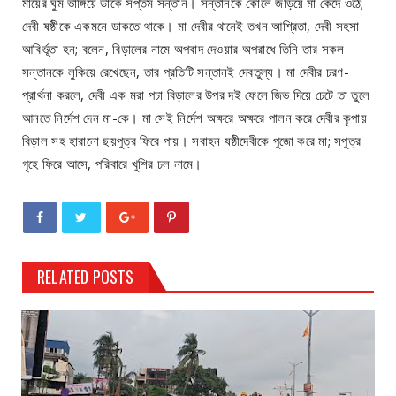
মায়ের ঘুম ভাঙ্গিয়ে ডাকে সপ্তম সন্তান। সন্তানকে কোলে জড়িয়ে মা কেঁদে ওঠে;
দেবী ষষ্ঠীকে একমনে ডাকতে থাকে। মা দেবীর থানেই তখন আশ্রিতা, দেবী সহসা
আবির্ভূতা হন; বলেন, বিড়ালের নামে অপবাদ দেওয়ার অপরাধে তিনি তার সকল
সন্তানকে লুকিয়ে রেখেছেন, তার প্রতিটি সন্তানই দেবতুল্য। মা দেবীর চরণ-
প্রার্থনা করলে, দেবী এক মরা পচা বিড়ালের উপর দই ফেলে জিভ দিয়ে চেটে তা তুলে
আনতে নির্দেশ দেন মা-কে। মা সেই নির্দেশ অক্ষরে অক্ষরে পালন করে দেবীর কৃপায়
বিড়াল সহ হারানো ছয়পুত্র ফিরে পায়। সবাহন ষষ্ঠীদেবীকে পুজো করে মা; সপুত্র
গৃহে ফিরে আসে, পরিবারে খুশির ঢল নামে।
RELATED POSTS