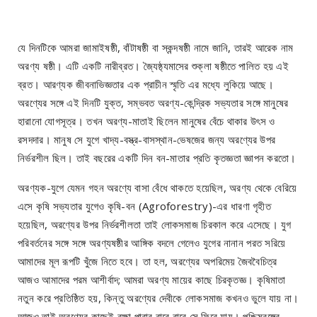
যে দিনটিকে আমরা জামাইষষ্ঠী, বাঁটাষষ্ঠী বা স্কন্দষষ্ঠী নামে জানি, তারই আরেক নাম
অরণ্য ষষ্ঠী। এটি একটি নারীব্রত। জ্যৈষ্ঠ্যমাসের শুক্লা ষষ্ঠীতে পালিত হয় এই
ব্রত। আরণ্যক জীবনাভিজ্ঞতার এক প্রাচীন স্মৃতি এর মধ্যে লুকিয়ে আছে।
অরণ্যের সঙ্গে এই দিনটি যুক্ত, সম্ভবত অরণ্য-কেন্দ্রিক সভ্যতার সঙ্গে মানুষের
হারানো যোগসূত্র। তখন অরণ্য-মাতাই ছিলেন মানুষের বেঁচে থাকার উৎস ও
রসদদার। মানুষ সে যুগে খাদ্য-বস্ত্র-বাসস্থান-ভেষজের জন্য অরণ্যের উপর
নির্ভরশীল ছিল। তাই বছরের একটি দিন বন-মাতার প্রতি কৃতজ্ঞতা জ্ঞাপন করতো।
অরণ্যক-যুগে যেমন গহন অরণ্যে বাসা বেঁধে থাকতে হয়েছিল, অরণ্য থেকে বেরিয়ে
এসে কৃষি সভ্যতার যুগেও কৃষি-বন (Agroforestry)-এর ধারণা গৃহীত
হয়েছিল, অরণ্যের উপর নির্ভরশীলতা তাই লোকসমাজ চিরকাল করে এসেছে। যুগ
পরিবর্তনের সঙ্গে সঙ্গে অরণ্যষষ্ঠীর আঙ্গিক বদলে গেলেও যুগের নানান পরত সরিয়ে
আমাদের মূল রূপটি খুঁজে নিতে হবে। তা হল, অরণ্যের অপরিমেয় জৈববৈচিত্র
আজও আমাদের পরম আশীর্বাদ; আমরা অরণ্য মায়ের কাছে চিরকৃতজ্ঞ। কৃষিমাতা
নতুন করে প্রতিষ্ঠিত হয়, কিন্তু অরণ্যের দেবীকে লোকসমাজ কখনও ভুলে যায় না।
আজও তাই অরণ্যের কাছেই রক্ষা পাবার বারে বারে সে ফিরে যায়। পশ্চিমবঙ্গের