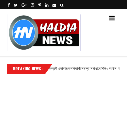
BREAKING NEWS:
া
জলবন্দী এলাকার জলনিকাশী সমস্যা সমাধানে বিডিও অফিস অভিযানের ডাক
Contact