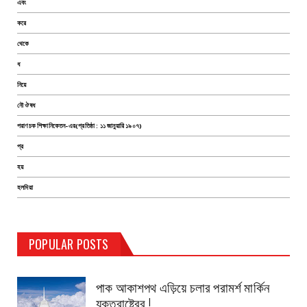
এবং
করে
থেকে
ধ
নিয়ে
নৌ ঔষধ
পরাণচক শিক্ষানিকেতন-এর(প্রতিষ্ঠা : ১১ জানুয়ারি ১৯০৭)
প্র
হয়
হলদিয়া
TEST PAGE
POPULAR POSTS
Haldia Bandar
August 14, 2019
পাক আকাশপথ এড়িয়ে চলার পরামর্শ মার্কিন
যুক্তরাষ্ট্রের !