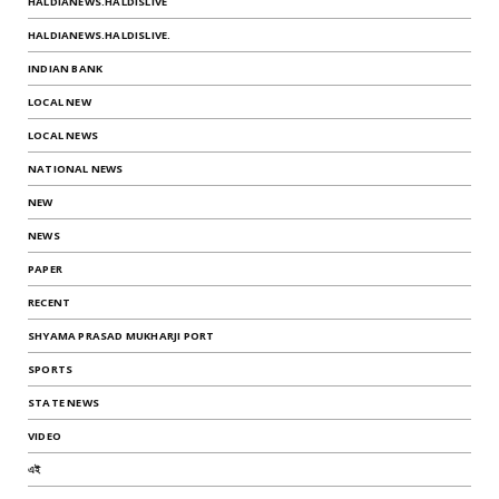
HALDIANEWS.HALDISLIVE
HALDIANEWS.HALDISLIVE.
INDIAN BANK
LOCAL NEW
LOCAL NEWS
NATIONAL NEWS
NEW
NEWS
PAPER
RECENT
SHYAMA PRASAD MUKHARJI PORT
SPORTS
STATE NEWS
VIDEO
এই