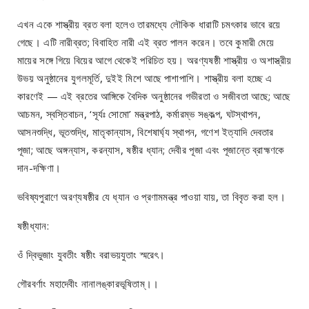
এখন একে শাস্ত্রীয় ব্রত বলা হলেও তারমধ্যে লৌকিক ধারাটি চমৎকার ভাবে রয়ে
গেছে। এটি নারীব্রত; বিবাহিত নারী এই ব্রত পালন করেন। তবে কুমারী মেয়ে
মায়ের সঙ্গে গিয়ে বিয়ের আগে থেকেই পরিচিত হয়। অরণ্যষষ্ঠী শাস্ত্রীয় ও অশাস্ত্রীয়
উভয় অনুষ্ঠানের যুগলমূর্তি, দুইই মিশে আছে পাশাপাশি। শাস্ত্রীয় বলা হচ্ছে এ
কারণেই — এই ব্রতের আঙ্গিকে বৈদিক অনুষ্ঠানের গভীরতা ও সজীবতা আছে; আছে
আচমন, স্বস্তিবাচন, ‘সূর্যঃ সোমো’ মন্ত্রপাঠ, কর্মারম্ভ সঙ্কল্প, ঘটস্থাপন,
আসনশুদ্ধি, ভূতশুদ্ধি, মাতৃকান্যাস, বিশেষার্ঘ্য স্থাপন, গণেশ ইত্যাদি দেবতার
পূজা; আছে অঙ্গন্যাস, করন্যাস, ষষ্ঠীর ধ্যান; দেবীর পূজা এবং পূজান্তে ব্রাহ্মণকে
দান-দক্ষিণা।
ভবিষ্যপুরাণে অরণ্যষষ্ঠীর যে ধ্যান ও প্রণামমন্ত্র পাওয়া যায়, তা বিবৃত করা হল।
ষষ্ঠীধ্যান:
ওঁ দ্বিভুজাং যুবতীং ষষ্ঠীং বরাভয়যুতাং স্মরেৎ।
গৌরবর্ণাং মহাদেবীং নানালঙ্কারভূষিতাম্।।