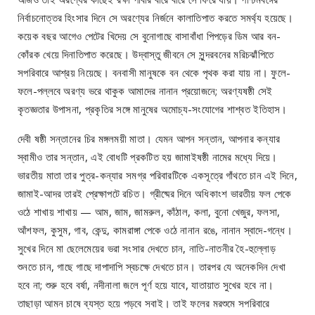
নির্বাচনোত্তর হিংসার দিনে সে অরণ্যের নির্জনে কালাতিপাত করতে সমর্থ্য হয়েছে।
কয়েক বছর আগেও পেটের খিদেয় সে বুনোগাছে বাসাবাঁধা পিপড়ের ডিম আর বন-
কোঁরক খেয়ে দিনাতিপাত করেছে। উদ্বাস্তু জীবনে সে সুন্দরবনের মরিচঝাঁপিতে
সপরিবারে আশ্রয় নিয়েছে। বনবাসী মানুষকে বন থেকে পৃথক করা যায় না। ফুলে-
ফলে-পল্লবে অরণ্য ভরে থাকুক আমাদের নানান প্রয়োজনে; অরণ্যষষ্ঠী সেই
কৃতজ্ঞতার উপাসনা, প্রকৃতির সঙ্গে মানুষের অমোচ্য-সংযোগের শাশ্বত ইতিহাস।
দেবী ষষ্ঠী সন্তানের চির মঙ্গলময়ী মাতা। যেমন আপন সন্তান, আপনার কন্যার
স্বামীও তার সন্তান, এই বোধটি প্রকটিত হয় জামাইষষ্ঠী নামের মধ্যে দিয়ে।
ভারতীয় মাতা তার পুত্র-কন্যার সমগ্র পরিবারটিকে একসূত্রে গাঁথতে চান এই দিনে,
জামাই-আদর তারই প্রেক্ষাপটে রচিত। গ্রীষ্মের দিনে অধিকাংশ ভারতীয় ফল পেকে
ওঠে শাখায় শাখায় — আম, জাম, জামরুল, কাঁঠাল, কলা, বুনো খেজুর, ফলসা,
আঁশফল, কুসুম, গাব, কেন্দু, কামরাঙ্গা পেকে ওঠে নানান রঙে, নানান স্বাদে-গন্ধে।
সুখের দিনে মা ছেলেমেয়ের ভরা সংসার দেখতে চান, নাতি-নাতনীর হৈ-হুল্লোড়
শুনতে চান, গাছে গাছে দাপাদাপি স্বচক্ষে দেখতে চান। তারপর যে অনেকদিন দেখা
হবে না; শুরু হবে বর্ষা, নদীনালা জলে পূর্ণ হয়ে যাবে, যাতায়াত সুখের হবে না।
তাছাড়া আমন চাষে ব্যস্ত হয়ে পড়বে সবাই। তাই ফলের মরশুমে সপরিবারে