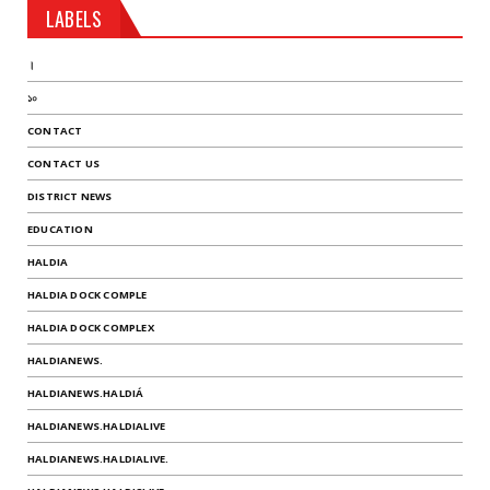
LABELS
।
১০
CONTACT
CONTACT US
DISTRICT NEWS
EDUCATION
HALDIA
HALDIA DOCK COMPLE
HALDIA DOCK COMPLEX
HALDIANEWS.
HALDIANEWS.HALDIÁ
HALDIANEWS.HALDIALIVE
HALDIANEWS.HALDIALIVE.