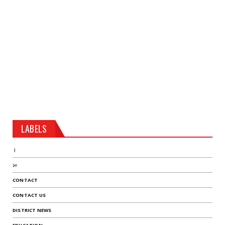
LABELS
।
১০
CONTACT
CONTACT US
DISTRICT NEWS