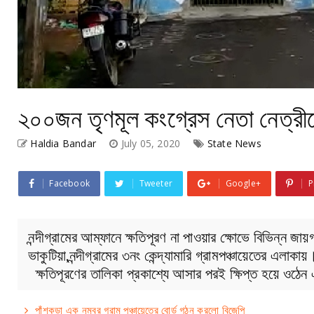
২০০জন তৃণমূল কংগ্রেস নেতা নেত্র
Haldia Bandar
July 05, 2020
State News
Facebook
Tweeter
Google+
P
নন্দীগ্রামের আম্ফানে ক্ষতিপূরণ না পাওয়ার ক্ষোভে বিভিন্ন জায
ভাকুটিয়া,নন্দীগ্রামের ৩নং কেন্দ্যামারি গ্রামপঞ্চায়েতের এলাকায়
ক্ষতিপূরণের তালিকা প্রকাশ্যে আসার পরই ক্ষিপ্ত হয়ে ওঠে
পাঁশকুড়া এক নম্বর গ্রাম পঞ্চায়েতের বোর্ড গঠন করলো বিজেপি