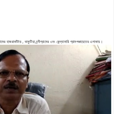
মের হাজরাকাঁটায় , ভাকুটিয়া,নন্দীগ্রামের ৩নং কেন্দ্যামারি গ্রামপঞ্চায়েতের এলাকায়।