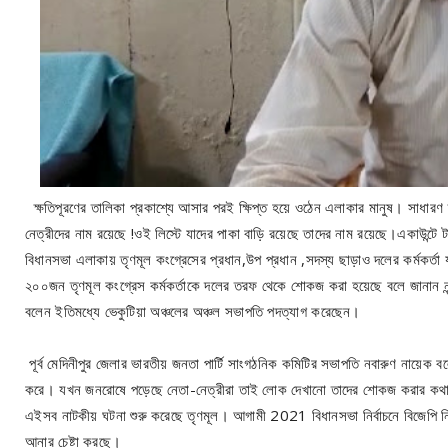
ক্ষতিপূরণের তালিকা প্রকাশ্যে আসার পরই ক্ষিপ্ত হয়ে ওঠেন এলাকার মানুষ। সাধারণ ক্ষ
নেত্রীদের নাম রয়েছে !ওই লিস্টে যাদের পাকা বাড়ি রয়েছে তাদের নাম রয়েছে।একাউন্টে ট
বিধানসভা এলাকায় তৃণমূল কংগ্রেসের প্রধান,উপ প্রধান ,সদস্য ছাড়াও দলের কর্মকর্তা য
২০০জন তৃণমূল কংগ্রেস কর্মকর্তাকে দলের তরফ থেকে শোকজ করা হয়েছে বলে জানান নন্দ
বলেন ইতিমধ্যে ভেকুটিয়া অঞ্চলের অঞ্চল সভাপতি পদত্যাগ করেছেন।
পূর্ব মেদিনীপুর জেলার ভারতীয় জনতা পার্টি সাংগঠনিক কমিটির সভাপতি নবারুণ নায়েক বল
করে। যখন জনরোষে পড়েছে নেতা-নেত্রীরা তাই লোক দেখানো তাদের শোকজ করার কথা 
এইসব নাটকীয় ঘটনা শুরু করেছে তৃণমূল। আগামী 2021 বিধানসভা নির্বাচনে বিজেপি নিশ্
আনার চেষ্টা করছে।