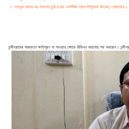
তমলুক থানার বড় সাফল্য চুরি হওয়া এলপিজি গ্যাস সিলিন্ডার উদ্ধার, গ্রেফতার ২
নন্দীগ্রামের আম্ফানে ক্ষতিপূরণ না পাওয়ার ক্ষোভে বিভিন্ন জায়গায় পথ অবরোধ। নন্দীগ্রা