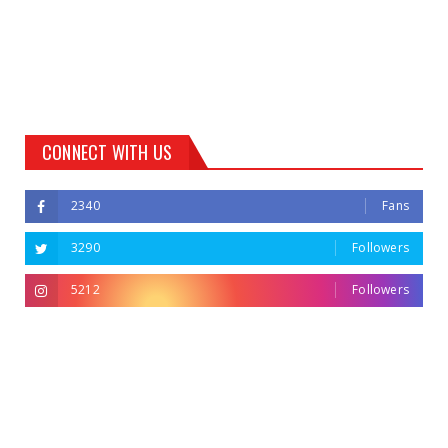
CONNECT WITH US
2340
Fans
3290
Followers
5212
Followers