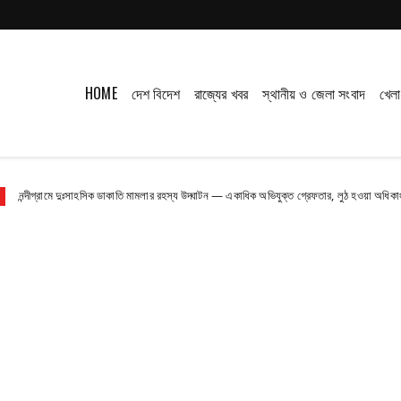
HOME
দেশ বিদেশ
রাজ্যের খবর
স্থানীয় ও জেলা সংবাদ
খেলা
ঃসাহসিক ডাকাতি মামলার রহস্য উদ্ঘাটন — একাধিক অভিযুক্ত গ্রেফতার, লুঠ হওয়া অধিকাংশ সামগ্রী উদ্ধার