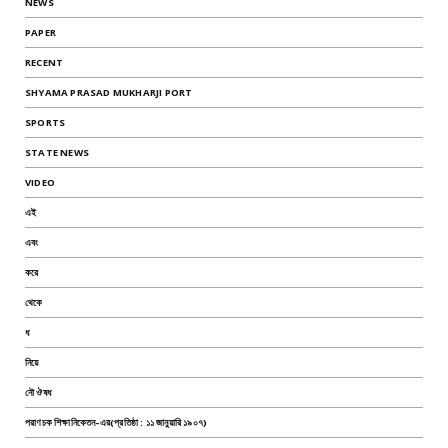
NEWS
PAPER
RECENT
SHYAMA PRASAD MUKHARJI PORT
SPORTS
STATE NEWS
VIDEO
এই
এবং
করে
থেকে
ধ
নিয়ে
নৌ ঔষধ
পরাণচক শিক্ষানিকেতন-এর(প্রতিষ্ঠা : ১১ জানুয়ারি ১৯০৭)